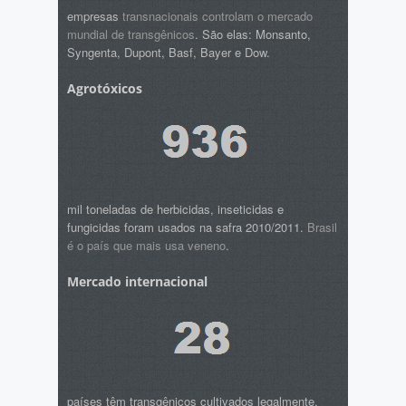
empresas
transnacionais controlam o mercado
mundial de transgênicos
. São elas: Monsanto,
Syngenta, Dupont, Basf, Bayer e Dow.
Agrotóxicos
mil toneladas de herbicidas, inseticidas e
fungicidas foram usados na safra 2010/2011.
Brasil
é o país que mais usa veneno
.
Mercado internacional
países têm transgênicos cultivados legalmente.